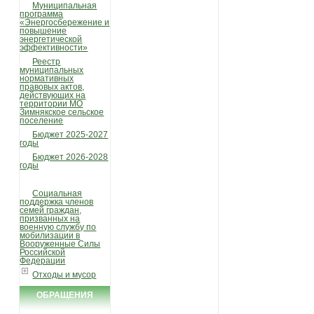
Муниципальная
программа
«Энергосбережение и
повышение
энергетической
эффективности»
Реестр
муниципальных
нормативных
правовых актов,
действующих на
территории МО
Зимнякское сельское
поселение
Бюджет 2025-2027
годы
Бюджет 2026-2028
годы
Социальная
поддержка членов
семей граждан,
призванных на
военную службу по
мобилизации в
Вооруженные Силы
Российской
Федерации
Отходы и мусор
ОБРАЩЕНИЯ
ГРАЖДАН