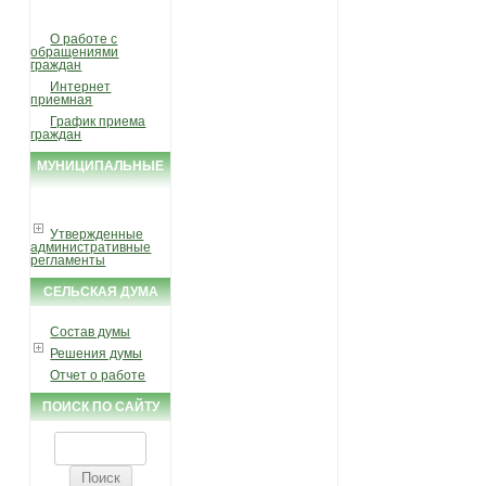
О работе с
обращениями
граждан
Интернет
приемная
График приема
граждан
МУНИЦИПАЛЬНЫЕ
УСЛУГИ И ФУНКЦИИ
Утвержденные
административные
регламенты
СЕЛЬСКАЯ ДУМА
Состав думы
Решения думы
Отчет о работе
ПОИСК ПО САЙТУ
Найти: