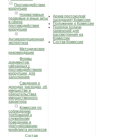
Противодействие
коррупции
Нормативные
Архив протоколов(
правовые и иные акты
заседания) Комиссии
в сфере
Положение о Комиссии
противодействия
Порядок подачи
коррупции
заявлений для
рассмотрения на
Комиссии
Антикоррупционная
Состав Комиссии
экспертиза
Методические
рекомендации
Формы
документов,
связанных с
противодействием
коррупции, для
заполнения
Сведения о
доходах, расходах, об
имуществе и
обязательствах
имущественного
характера
Комиссия по
соблюдению
требований к
служебному
поведению и
урегулированию
конфликта интересов
Состав