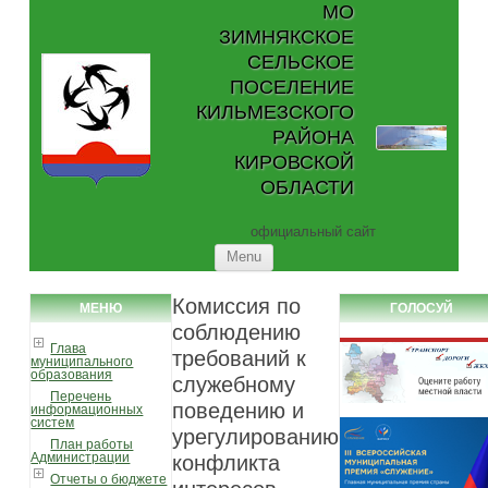
МО
ЗИМНЯКСКОЕ
СЕЛЬСКОЕ
ПОСЕЛЕНИЕ
КИЛЬМЕЗСКОГО
РАЙОНА
КИРОВСКОЙ
ОБЛАСТИ
официальный сайт
Skip to content
Menu
Комиссия по
МЕНЮ
ГОЛОСУЙ
соблюдению
Глава
требований к
муниципального
образования
служебному
Перечень
поведению и
информационных
систем
урегулированию
План работы
Администрации
конфликта
Отчеты о бюджете