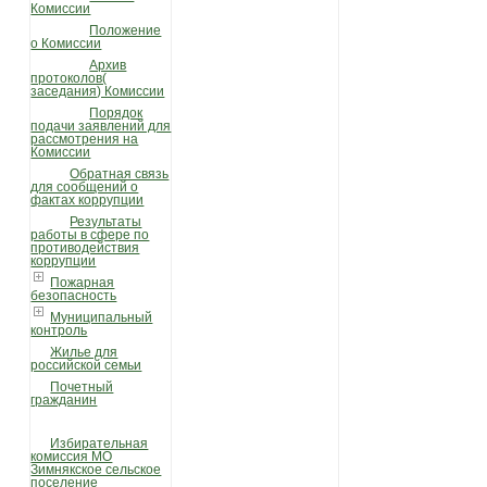
Комиссии
Положение
о Комиссии
Архив
протоколов(
заседания) Комиссии
Порядок
подачи заявлений для
рассмотрения на
Комиссии
Обратная связь
для сообщений о
фактах коррупции
Результаты
работы в сфере по
противодействия
коррупции
Пожарная
безопасность
Муниципальный
контроль
Жилье для
российской семьи
Почетный
гражданин
Избирательная
комиссия МО
Зимнякское сельское
поселение