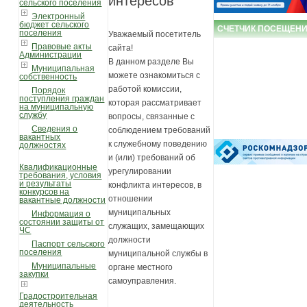
интересов
сельского поселения
Электронный
бюджет сельского
СЧЕТЧИК ПОСЕЩЕН
поселения
Уважаемый посетитель
Правовые акты
сайта!
Администрации
В данном разделе Вы
Муниципальная
можете ознакомиться с
собственность
работой комиссии,
Порядок
поступления граждан
которая рассматривает
на муниципальную
службу
вопросы, связанные с
Сведения о
соблюдением требований
вакантных
к служебному поведению
должностях
и (или) требований об
Квалификационные
урегулировании
требования, условия
и результаты
конфликта интересов, в
конкурсов на
отношении
вакантные должности
муниципальных
Информация о
состоянии защиты от
служащих, замещающих
ЧС
должности
Паспорт сельского
поселения
муниципальной службы в
Муниципальные
органе местного
закупки
самоуправления.
Градостроительная
деятельность