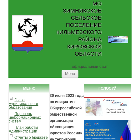
МО
ЗИМНЯКСКОЕ
СЕЛЬСКОЕ
ПОСЕЛЕНИЕ
КИЛЬМЕЗСКОГО
РАЙОНА
КИРОВСКОЙ
ОБЛАСТИ
официальный сайт
Skip to content
Menu
МЕНЮ
ГОЛОСУЙ
30 июня 2023 года
Глава
по инициативе
муниципального
образования
Общероссийской
Перечень
общественной
информационных
организации
систем
«Ассоциация
План работы
Администрации
юристов России»
Отчеты о бюджете
на территории