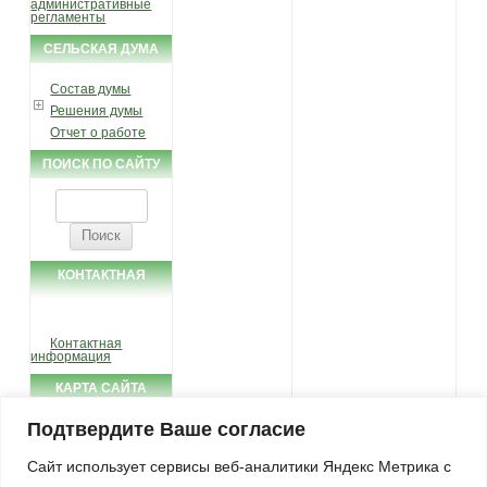
административные
регламенты
СЕЛЬСКАЯ ДУМА
Состав думы
Решения думы
Отчет о работе
ПОИСК ПО САЙТУ
Найти:
КОНТАКТНАЯ
ИНФОРМАЦИЯ
Контактная
информация
КАРТА САЙТА
Подтвердите Ваше согласие
Карта сайта
ФОТО-ГАЛЕРЕЯ
Сайт использует сервисы веб-аналитики Яндекс Метрика с