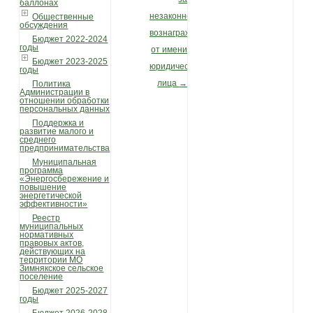
баллонах
незаконное
Общественные
обсуждения
вознаграждение
Бюджет 2022-2024
годы
от имени
Бюджет 2023-2025
юридического
годы
лица
→
Политика
Администрации в
отношении обработки
персональных данных
Поддержка и
развитие малого и
среднего
предпринимательства
Муниципальная
программа
«Энергосбережение и
повышение
энергетической
эффективности»
Реестр
муниципальных
нормативных
правовых актов,
действующих на
территории МО
Зимнякское сельское
поселение
Бюджет 2025-2027
годы