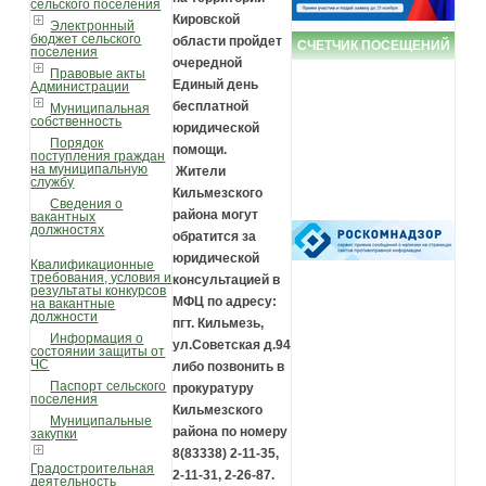
сельского поселения
Кировской
Электронный
бюджет сельского
области пройдет
СЧЕТЧИК ПОСЕЩЕНИЙ
поселения
очередной
Правовые акты
Единый день
Администрации
бесплатной
Муниципальная
собственность
юридической
Порядок
помощи.
поступления граждан
на муниципальную
Жители
службу
Кильмезского
Сведения о
района могут
вакантных
должностях
обратится за
юридической
Квалификационные
требования, условия и
консультацией в
результаты конкурсов
МФЦ по адресу:
на вакантные
должности
пгт. Кильмезь,
Информация о
ул.Советская д.94
состоянии защиты от
ЧС
либо позвонить в
Паспорт сельского
прокуратуру
поселения
Кильмезского
Муниципальные
района по номеру
закупки
8(83338) 2-11-35,
Градостроительная
2-11-31, 2-26-87.
деятельность