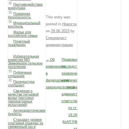
Противодействие
коррупции
Пожарная
This entry was
безопасность
Муниципальный
posted in
Новости
контроль
on
29.06.2023
by
Жилье для
российской семьи
Специалист
Почетный
администрации
.
гражданин
Избирательная
←
Об
Правовые
комиссия МО
Post navigation
Зимнякское сельское
изменениях
последствия
поселение
Публичные
в
привлечения
слушания
федеральном
юридического
Прокуратура
сообщает
законодательстве
лица к
Сведения о
административной
качестве питьевой
воды( протокол
ответственности
лабораторных
испытаний)
по ст.
Антинаркотические
буклеты
19.28
Стандарт уровня
КоАП РФ
платежей граждан за
сжиженный газ в
за