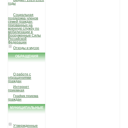
Бюджет 2026-2028
годы
Социальная
поддержка членов
семей граждан,
призванных на
военную службу по
мобилизации в
Вооруженные Силы
Российской
Федерации
Отходы и мусор
ОБРАЩЕНИЯ
ГРАЖДАН
О работе с
обращениями
граждан
Интернет
приемная
График приема
граждан
МУНИЦИПАЛЬНЫЕ
УСЛУГИ И ФУНКЦИИ
Утвержденные