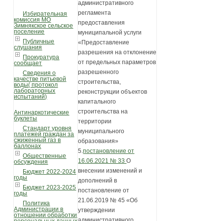
административного
регламента
Избирательная
комиссия МО
предоставления
Зимнякское сельское
поселение
муниципальной услуги
Публичные
«Предоставление
слушания
разрешения на отклонение
Прокуратура
от предельных параметров
сообщает
разрешенного
Сведения о
качестве питьевой
строительства,
воды( протокол
лабораторных
реконструкции объектов
испытаний)
капитального
строительства на
Антинаркотические
буклеты
территории
Стандарт уровня
муниципального
платежей граждан за
сжиженный газ в
образования»
баллонах
5.
постановление от
Общественные
16.06.2021 № 33
О
обсуждения
внесении изменений и
Бюджет 2022-2024
годы
дополнений в
Бюджет 2023-2025
постановление от
годы
21.06.2019 № 45 «Об
Политика
Администрации в
утверждении
отношении обработки
административного