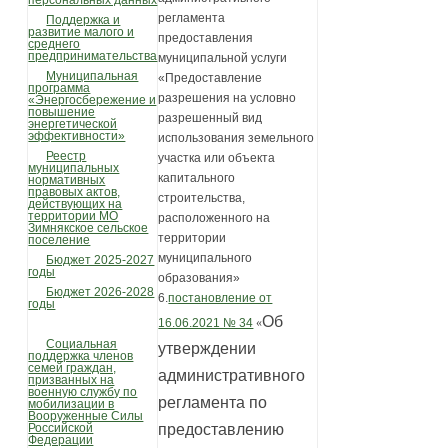
персональных данных
регламента
Поддержка и
развитие малого и
предоставления
среднего
предпринимательства
муниципальной услуги
Муниципальная
«Предоставление
программа
разрешения на условно
«Энергосбережение и
повышение
разрешенный вид
энергетической
эффективности»
использования земельного
Реестр
участка или объекта
муниципальных
капитального
нормативных
правовых актов,
строительства,
действующих на
территории МО
расположенного на
Зимнякское сельское
территории
поселение
муниципального
Бюджет 2025-2027
годы
образования»
Бюджет 2026-2028
6.
постановление от
годы
Об
16.06.2021 № 34
«
Социальная
утверждении
поддержка членов
семей граждан,
административного
призванных на
военную службу по
регламента по
мобилизации в
Вооруженные Силы
Российской
предоставлению
Федерации