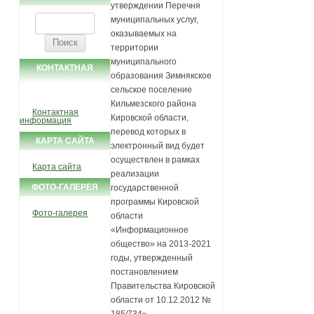
утверждении Перечня
муниципальных услуг,
Найти:
оказываемых на
территории
муниципального
КОНТАКТНАЯ
образования Зимнякское
ИНФОРМАЦИЯ
сельское поселение
Кильмезского района
Контактная
Кировской области,
информация
перевод которых в
КАРТА САЙТА
электронный вид будет
осуществлен в рамках
Карта сайта
реализации
ФОТО-ГАЛЕРЕЯ
государственной
программы Кировской
Фото-галерея
области
«Информационное
общество» на 2013-2021
годы, утвержденный
постановлением
Правительства Кировской
области от 10.12.2012 №