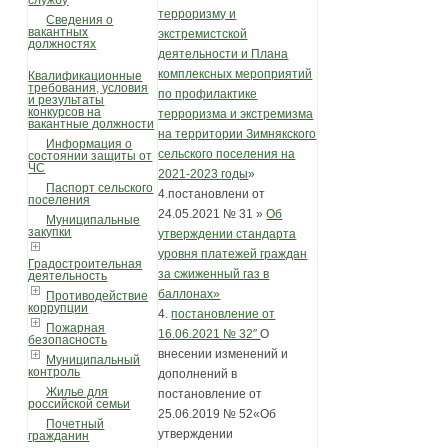
службу
терроризму и
Сведения о
вакантных
экстремистской
должностях
деятельности и Плана
комплексных мероприятий
Квалификационные
требования, условия
по профилактике
и результаты
конкурсов на
терроризма и экстремизма
вакантные должности
на территории Зимнякского
Информация о
сельского поселения на
состоянии защиты от
ЧС
2021-2023 годы
»
Паспорт сельского
4.постановлени от
поселения
24.05.2021 № 31 »
Об
Муниципальные
закупки
утверждении стандарта
уровня платежей граждан
Градостроительная
за сжиженный газ в
деятельность
баллонах»
Противодействие
коррупции
4.
постановление от
Пожарная
16.06.2021 № 32″
О
безопасность
внесении изменений и
Муниципальный
контроль
дополнений в
Жилье для
постановление от
российской семьи
25.06.2019 № 52«Об
Почетный
утверждении
гражданин