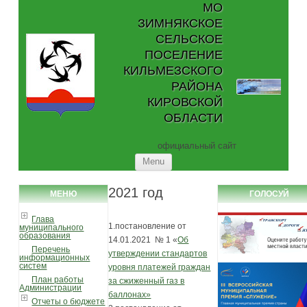
МО
ЗИМНЯКСКОЕ
СЕЛЬСКОЕ
ПОСЕЛЕНИЕ
КИЛЬМЕЗСКОГО
РАЙОНА
КИРОВСКОЙ
ОБЛАСТИ
официальный сайт
Skip to content
Menu
2021 год
МЕНЮ
ГОЛОСУЙ
Глава
1.постановление от
муниципального
образования
14.01.2021 № 1 «
Об
Перечень
утверждении стандартов
информационных
систем
уровня платежей граждан
План работы
за сжиженный газ в
Администрации
баллонах»
Отчеты о бюджете