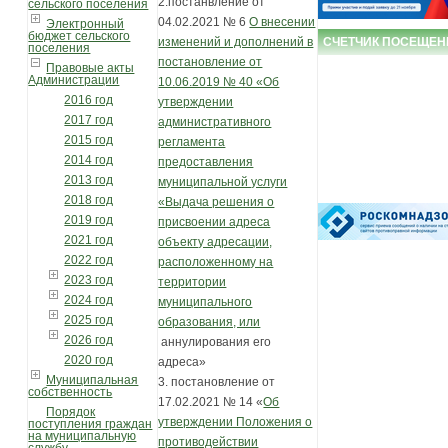
2.постанвление от
сельского поселения
04.02.2021 № 6
О внесении
Электронный
бюджет сельского
СЧЕТЧИК ПОСЕЩЕН
изменений и дополнений в
поселения
постановление от
Правовые акты
Администрации
10.06.2019 № 40 «Об
2016 год
утверждении
2017 год
административного
2015 год
регламента
2014 год
предоставления
2013 год
муниципальной услуги
2018 год
«Выдача решения о
2019 год
присвоении адреса
2021 год
объекту адресации,
2022 год
расположенному на
2023 год
территории
2024 год
муниципального
2025 год
образования, или
2026 год
аннулирования его
2020 год
адреса»
Муниципальная
3. постановление от
собственность
17.02.2021 № 14 «
Об
Порядок
утверждении Положения о
поступления граждан
на муниципальную
противодействии