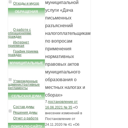
муниципальной
Отходы и мусор
услуги «Дача
ОБРАЩЕНИЯ
письменных
ГРАЖДАН
разъяснений
О работе с
налогоплательщикам
обращениями
граждан
по вопросам
Интернет
приемная
применения
График приема
граждан
нормативных
МУНИЦИПАЛЬНЫЕ
правовых актов
УСЛУГИ И ФУНКЦИИ
муниципального
образования о
Утвержденные
административные
местных налогах и
регламенты
сборах»
СЕЛЬСКАЯ ДУМА
7.
постановление от
Состав думы
16.06.2021 № 35
«О
Решения думы
внесении изменений в
Отчет о работе
Постановление от
24.11.2020 № 41 «Об
ПОИСК ПО САЙТУ