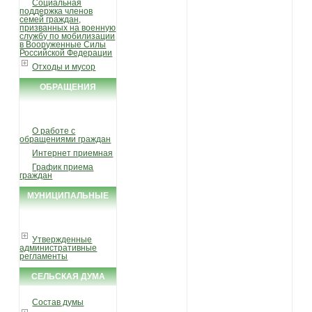
Социальная
поддержка членов
семей граждан,
призванных на военную
службу по мобилизации
в Вооруженные Силы
Российской Федерации
Отходы и мусор
ОБРАЩЕНИЯ
ГРАЖДАН
О работе с
обращениями граждан
Интернет приемная
График приема
граждан
МУНИЦИПАЛЬНЫЕ
УСЛУГИ И ФУНКЦИИ
Утвержденные
административные
регламенты
СЕЛЬСКАЯ ДУМА
Состав думы