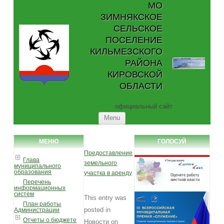
МО
ЗИМНЯКСКОЕ
СЕЛЬСКОЕ
ПОСЕЛЕНИЕ
КИЛЬМЕЗСКОГО
РАЙОНА
КИРОВСКОЙ
ОБЛАСТИ
официальный сайт
Skip to content
Menu
МЕНЮ
ГОЛОСУЙ
Предоставление
Глава
земельного
муниципального
образования
участка в аренду
Перечень
информационных
систем
This entry was
План работы
posted in
Администрации
Отчеты о бюджете
Новости
on