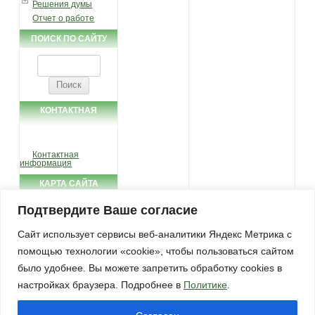
Решения думы
Отчет о работе
ПОИСК ПО САЙТУ
Найти:
КОНТАКТНАЯ
ИНФОРМАЦИЯ
Контактная
информация
КАРТА САЙТА
Подтвердите Ваше согласие
Карта сайта
ФОТО-ГАЛЕРЕЯ
Сайт использует сервисы веб-аналитики Яндекс Метрика с
помощью технологии «cookie», чтобы пользоваться сайтом
Фото-галерея
было удобнее. Вы можете запретить обработку cookies в
настройках браузера. Подробнее в
Политике
.