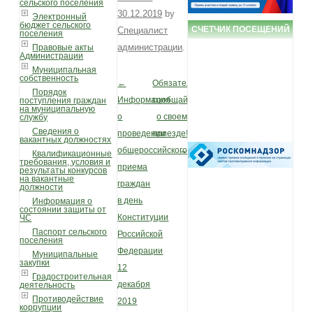
сельского поселения
30.12.2019
by
Электронный
бюджет сельского
СЧЕТЧИК ПОСЕЩЕНИЙ
Специалист
поселения
администрации
.
Правовые акты
Администрации
Муниципальная
собственность
←
Обязательно
Post navigation
Порядок
Информация
сообщайте
поступления граждан
на муниципальную
о
о своем
службу
Сведения о
проведении
приезде!
вакантных должностях
общероссийского
→
Квалификационные
требования, условия и
приема
результаты конкурсов
на вакантные
граждан
должности
в день
Информация о
состоянии защиты от
Конституции
ЧС
Паспорт сельского
Российской
поселения
Федерации
Муниципальные
закупки
12
Градостроительная
декабря
деятельность
Противодействие
2019
коррупции