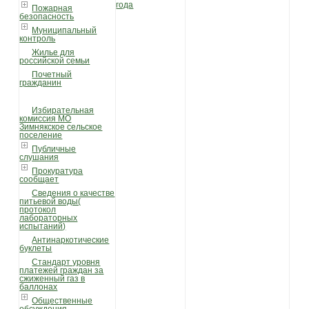
года
Пожарная
безопасность
Муниципальный
контроль
Жилье для
российской семьи
Почетный
гражданин
Избирательная
комиссия МО
Зимнякское сельское
поселение
Публичные
слушания
Прокуратура
сообщает
Сведения о качестве
питьевой воды(
протокол
лабораторных
испытаний)
Антинаркотические
буклеты
Стандарт уровня
платежей граждан за
сжиженный газ в
баллонах
Общественные