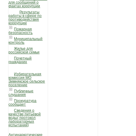
для сообщений о
фактах коррупции
Результаты
работы в сфере по
противодействия
коррупции
Пожарная
безопасность
Муниципальный
контроль
Жилье для
российской семьи
Почетный
гражданин
Избирательная
комиссия МО
Зимнякское сельское
поселение
Публичные
слушания
Прокуратура
сообщает
Сведения о
качестве питьевой
воды( протокол
лабораторных
испытаний)
Антинаркотические