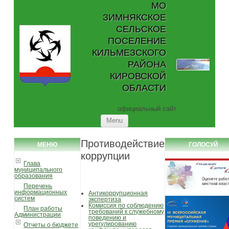
МО
ЗИМНЯКСКОЕ
СЕЛЬСКОЕ
ПОСЕЛЕНИЕ
КИЛЬМЕЗСКОГО
РАЙОНА
КИРОВСКОЙ
ОБЛАСТИ
официальный сайт
Skip to content
Menu
Противодействие
МЕНЮ
ГОЛОСУЙ
коррупции
Глава
муниципального
образования
Перечень
информационных
Антикоррупционная
систем
экспертиза
Комиссия по соблюдению
План работы
требований к служебному
Администрации
поведению и
урегулированию
Отчеты о бюджете