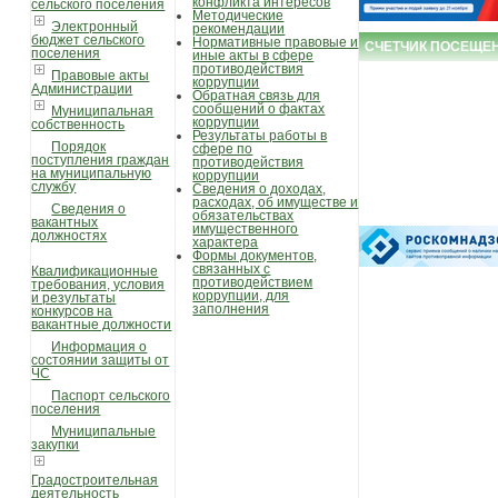
конфликта интересов
сельского поселения
Методические
Электронный
рекомендации
бюджет сельского
Нормативные правовые и
СЧЕТЧИК ПОСЕЩЕ
поселения
иные акты в сфере
противодействия
Правовые акты
коррупции
Администрации
Обратная связь для
сообщений о фактах
Муниципальная
коррупции
собственность
Результаты работы в
Порядок
сфере по
поступления граждан
противодействия
на муниципальную
коррупции
службу
Сведения о доходах,
расходах, об имуществе и
Сведения о
обязательствах
вакантных
имущественного
должностях
характера
Формы документов,
связанных с
Квалификационные
противодействием
требования, условия
коррупции, для
и результаты
заполнения
конкурсов на
вакантные должности
Информация о
состоянии защиты от
ЧС
Паспорт сельского
поселения
Муниципальные
закупки
Градостроительная
деятельность